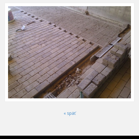
« späť